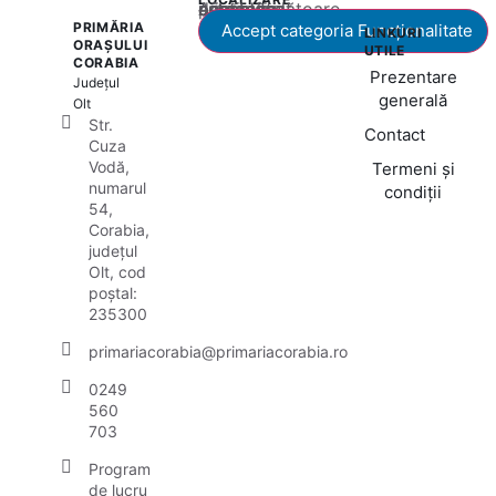
Acest conținut este blocat până când acceptați categoria corespunzătoare de cookie-uri.
PRIMĂRIA
Accept categoria Funcționalitate
LINKURI
ORAȘULUI
UTILE
CORABIA
Prezentare
Județul
generală
Olt
Str.
Contact
Cuza
Vodă,
Termeni și
numarul
condiții
54,
Corabia,
județul
Olt, cod
poștal:
235300
primariacorabia@primariacorabia.ro
0249
560
703
Program
de lucru