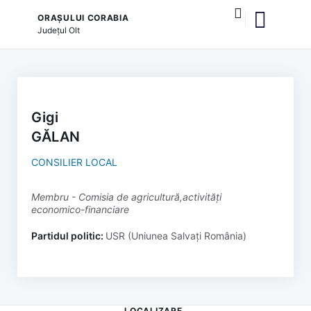
ORAȘULUI CORABIA
Județul
Olt
și serviciile publice
Gigi
GĂLAN
CONSILIER LOCAL
membru - Comisia de agricultură,activități
economico-financiare
Partidul politic:
USR (Uniunea Salvați România)
LOCALIZARE