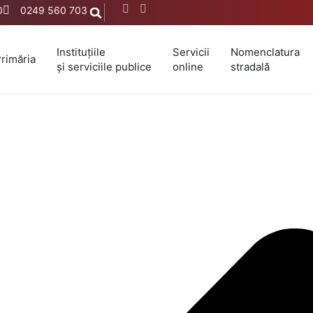
0
0249 560 703
Instituțiile
Servicii
Nomenclatura
rimăria
și serviciile publice
online
stradală