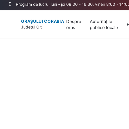
Program de lucru: luni - joi 08:00 - 16:30, vineri 8:00 - 14:0
Despre
Autoritățile
ORAȘULUI CORABIA
P
Județul
Olt
oraș
publice locale
Orașul Corabia
Județul Olt
Bine ați venit pe site-ul nostru!