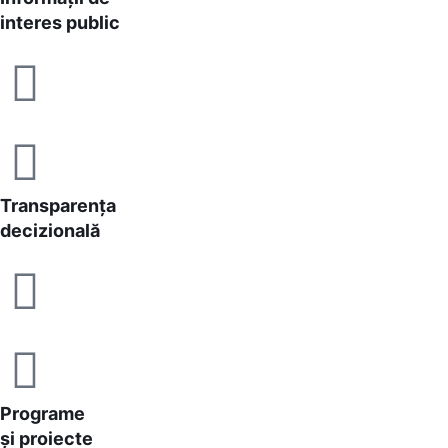
interes public
Transparența
decizională
Programe
și proiecte