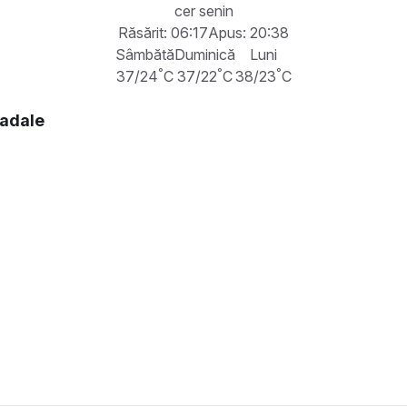
cer senin
Răsărit: 06:17
Apus: 20:38
Sâmbătă
Duminică
Luni
°
°
°
37/24
C
37/22
C
38/23
C
radale