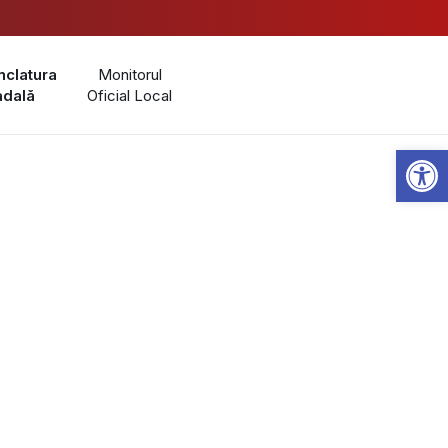
clatura
Monitorul
adală
Oficial Local
Open 