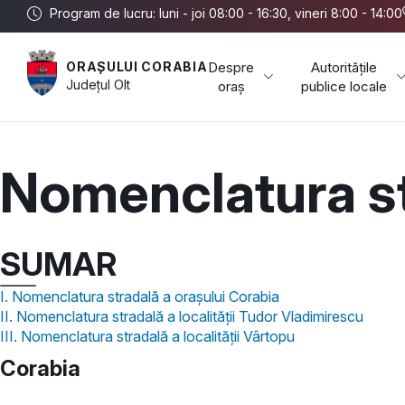
Program de lucru: luni - joi 08:00 - 16:30, vineri 8:00 - 14:00
Despre
Autoritățile
ORAȘULUI CORABIA
Județul
Olt
oraș
publice locale
Nomenclatura s
SUMAR
I. Nomenclatura stradală a orașului Corabia
II. Nomenclatura stradală a localității Tudor Vladimirescu
III. Nomenclatura stradală a localității Vârtopu
Corabia