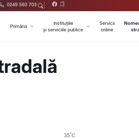
0249 560 703
Instituțiile
Servicii
Nomen
Primăria
și serviciile publice
online
str
Orașul Corabia
tradală
°
35
C