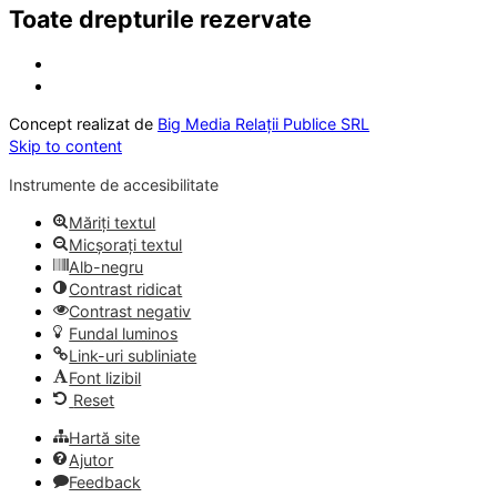
Toate drepturile rezervate
Concept realizat de
Big Media Relații Publice SRL
Skip to content
Instrumente de accesibilitate
Măriți textul
Micșorați textul
Alb-negru
Contrast ridicat
Contrast negativ
Fundal luminos
Link-uri subliniate
Font lizibil
Reset
Hartă site
Ajutor
Feedback