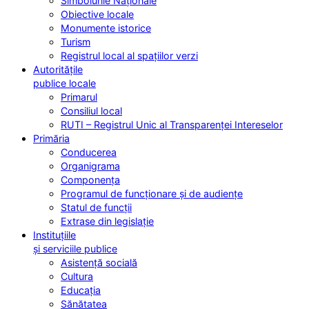
Simbolurile Naționale
Obiective locale
Monumente istorice
Turism
Registrul local al spațiilor verzi
Autoritățile
publice locale
Primarul
Consiliul local
RUTI – Registrul Unic al Transparenței Intereselor
Primăria
Conducerea
Organigrama
Componența
Programul de funcționare și de audiențe
Statul de funcții
Extrase din legislație
Instituțiile
și serviciile publice
Asistență socială
Cultura
Educația
Sănătatea