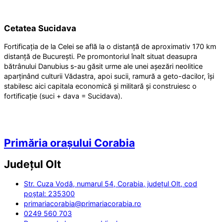
Cetatea Sucidava
Fortificația de la Celei se află la o distanță de aproximativ 170 km
distanță de București. Pe promontoriul înalt situat deasupra
bătrânului Danubius s-au găsit urme ale unei așezări neolitice
aparținând culturii Vădastra, apoi sucii, ramură a geto-dacilor, își
stabilesc aici capitala economică și militară și construiesc o
fortificație (suci + dava = Sucidava).
Primăria orașului Corabia
Județul
Olt
Str. Cuza Vodă, numarul 54, Corabia, județul Olt, cod
poștal: 235300
primariacorabia@primariacorabia.ro
0249 560 703