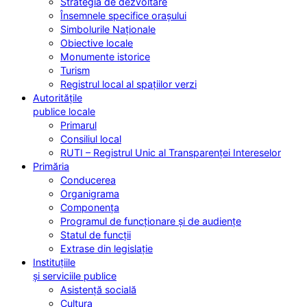
Strategia de dezvoltare
Însemnele specifice orașului
Simbolurile Naționale
Obiective locale
Monumente istorice
Turism
Registrul local al spațiilor verzi
Autoritățile
publice locale
Primarul
Consiliul local
RUTI – Registrul Unic al Transparenței Intereselor
Primăria
Conducerea
Organigrama
Componența
Programul de funcționare și de audiențe
Statul de funcții
Extrase din legislație
Instituțiile
și serviciile publice
Asistență socială
Cultura