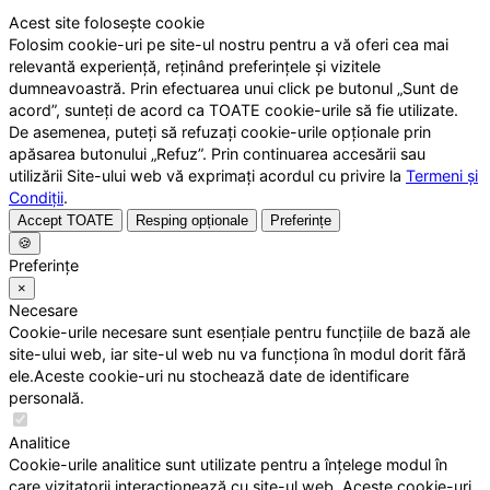
Acest site folosește cookie
Folosim cookie-uri pe site-ul nostru pentru a vă oferi cea mai
relevantă experiență, reținând preferințele și vizitele
dumneavoastră. Prin efectuarea unui click pe butonul „Sunt de
acord”, sunteți de acord ca TOATE cookie-urile să fie utilizate.
De asemenea, puteți să refuzați cookie-urile opționale prin
apăsarea butonului „Refuz”. Prin continuarea accesării sau
utilizării Site-ului web vă exprimați acordul cu privire la
Termeni și
Condiții
.
Accept TOATE
Resping opționale
Preferințe
🍪
Preferințe
×
Necesare
Cookie-urile necesare sunt esențiale pentru funcțiile de bază ale
site-ului web, iar site-ul web nu va funcționa în modul dorit fără
ele.Aceste cookie-uri nu stochează date de identificare
personală.
Analitice
Cookie-urile analitice sunt utilizate pentru a înțelege modul în
care vizitatorii interacționează cu site-ul web. Aceste cookie-uri