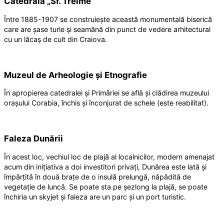
Catedrala „Sf. Treime”
Între 1885-1907 se construiește această monumentală biserică
care are șase turle și seamănă din punct de vedere arhitectural
cu un lăcaș de cult din Craiova.
Muzeul de Arheologie și Etnografie
În apropierea catedralei și Primăriei se află și clădirea muzeului
orașului Corabia, închis și înconjurat de schele (este reabilitat).
Faleza Dunării
În acest loc, vechiul loc de plajă al localnicilor, modern amenajat
acum din inițiativa a doi investitori privați, Dunărea este lată și
împărțită în două brațe de o insulă prelungă, năpădită de
vegetație de luncă. Se poate sta pe șezlong la plajă, se poate
închiria un skyjet și faleza are un parc și un port turistic.